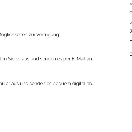
A
S
K
3
öglichkeiten zur Verfügung:
T
E
len Sie es aus und senden es per E-Mail an:
mular aus und senden es bequem digital ab.