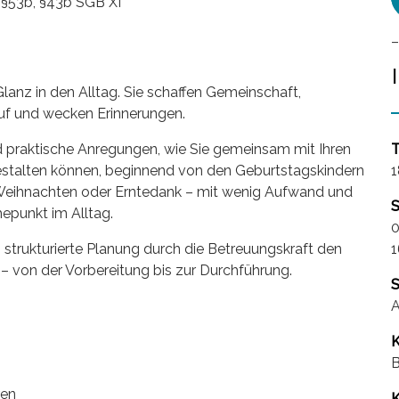
 §53b, §43b SGB XI
–
anz in den Alltag. Sie schaffen Gemeinschaft,
uf und wecken Erinnerungen.
nd praktische Anregungen, wie Sie gemeinsam mit Ihren
T
estalten können, beginnend von den Geburtstagskindern
1
Weihnachten oder Erntedank – mit wenig Aufwand und
S
epunkt im Alltag.
0
 strukturierte Planung durch die Betreuungskraft den
1
t – von der Vorbereitung bis zur Durchführung.
S
A
K
ren
K