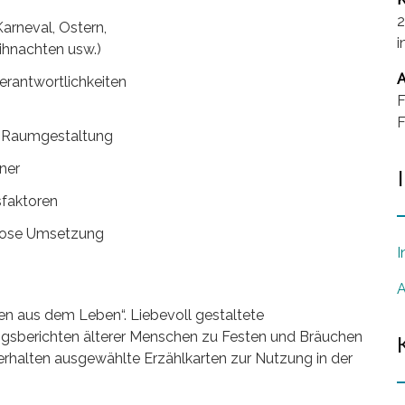
2
Karneval, Ostern,
i
ihnachten usw.)
A
erantwortlichkeiten
F
F
, Raumgestaltung
ner
faktoren
gslose Umsetzung
I
A
gen aus dem Leben“. Liebevoll gestaltete
ungsberichten älterer Menschen zu Festen und Bräuchen
rhalten ausgewählte Erzählkarten zur Nutzung in der