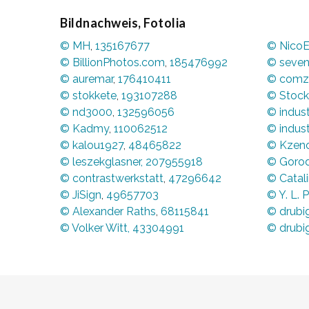
Bildnachweis, Fotolia
© MH
,
135167677
© NicoE
© BillionPhotos.com
,
185476992
© seven
© auremar
,
176410411
© comz
© stokkete
,
193107288
© Stoc
© nd3000
,
132596056
© indust
© Kadmy
,
110062512
© indust
© kalou1927
,
48465822
© Kzen
© leszekglasner
,
207955918
© Gorod
© contrastwerkstatt
,
47296642
© Catal
© JiSign
,
49657703
© Y. L. 
© Alexander Raths
,
68115841
© drubi
© Volker Witt
,
43304991
© drubi