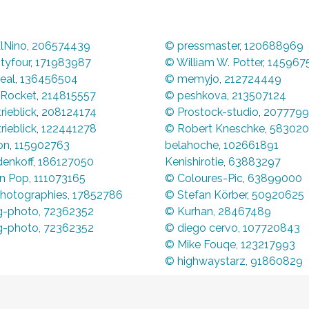
lNino
,
206574439
© pressmaster
,
120688969
tyfour
,
171983987
© William W. Potter
,
145967
eal
,
136456504
© memyjo
,
212724449
kRocket
,
214815557
© peshkova
,
213507124
rieblick
,
208124174
© Prostock-studio
,
2077799
rieblick
,
122441278
© Robert Kneschke
,
583020
on
,
115902763
belahoche
,
102661891
enkoff
,
186127050
Kenishirotie
,
63883297
in Pop
,
111073165
© Coloures-Pic
,
63899000
Photographies
,
17852786
© Stefan Körber
,
50920625
g-photo
,
72362352
© Kurhan
,
28467489
g-photo
,
72362352
© diego cervo
, 107720843
© Mike Fouqe, 123217993
© highwaystarz, 91860829