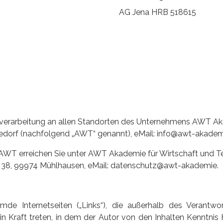
AG Jena HRB 518615
enverarbeitung an allen Standorten des Unternehmens AWT A
edorf (nachfolgend „AWT“ genannt), eMail: info@awt-akadem
 AWT erreichen Sie unter AWT Akademie für Wirtschaft und 
 38, 99974 Mühlhausen, eMail: datenschutz@awt-akademie.
emde Internetseiten („Links“), die außerhalb des Verantw
l in Kraft treten, in dem der Autor von den Inhalten Kenntn