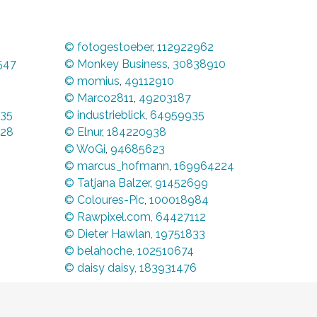
© fotogestoeber
,
112922962
547
© Monkey Business
,
30838910
© momius
,
49112910
© Marco2811
,
49203187
35
© industrieblick
,
64959935
28
© Elnur
,
184220938
© WoGi
,
94685623
© marcus_hofmann
,
169964224
© Tatjana Balzer
,
91452699
© Coloures-Pic
,
100018984
© Rawpixel.com,
64427112
© Dieter Hawlan, 19751833
© belahoche, 102510674
© daisy daisy, 183931476