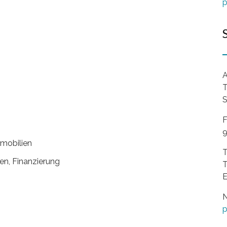
p
A
T
S
F
9
mmobilien
T
n, Finanzierung
T
E
N
p