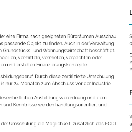
der eine Firma nach geeigneten Büroräumen Ausschau
S
as passende Objekt zu finden. Auch in der Verwaltung
0
en Grundstücks- und Wohnungswirtschaft beschäftigt.
D
bilien, vermitteln, vermieten, verpachten oder
2
en und erstellen Finanzierungskonzepte.
2
sbildungsberuf. Durch diese zertifizierte Umschulung
n nur 24 Monaten zum Abschluss vor der Industrie-
undeseinheitlichen Ausbildungsverordnung und dem
en und Kenntnisse werden handlungsorientiert und
W
der Umschulung die Möglichkeit, zusätzlich das ECDL-
a
z