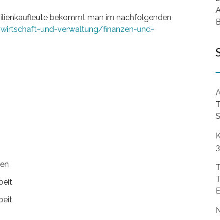
A
mobilienkaufleute bekommt man im nachfolgenden
B
/wirtschaft-und-verwaltung/finanzen-und-
A
T
S
K
3
ten
T
T
beit
E
beit
N