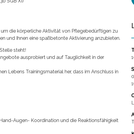
53b SGB XI)
–
um die körperliche Aktivität von Pflegebedürftigen zu
alten und Ihnen eine spaßbetonte Aktivierung anzubieten.
Stelle steht!
T
gebote ausprobiert und auf Tauglichkeit in der
1
S
hen Lebens Trainingsmaterial her, dass im Anschluss in
0
1
O
L
A
 Hand-Augen- Koordination und die Reaktionsfähigkeit
T
K