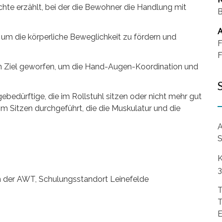
te erzählt, bei der die Bewohner die Handlung mit
A
m die körperliche Beweglichkeit zu fördern und
F
F
n Ziel geworfen, um die Hand-Augen-Koordination und
ebedürftige, die im Rollstuhl sitzen oder nicht mehr gut
m Sitzen durchgeführt, die die Muskulatur und die
A
S
K
3
en der AWT, Schulungsstandort Leinefelde
T
T
E